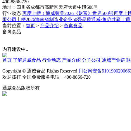
400-8866-720
地址：四川省成都市高新区天府大道中段588号
行业动态
再度上榜！通威荣登2026《财富》世界500强
再度上榜
限公司上榜2026海南省制造业企业50强
品质通威·鱼你共赢｜
当前位置：
首页
>
产品介绍
>
畜禽食品
畜禽食品
内容建设中..
首页
了解通威食品
行业动态
产品介绍
分子公司
通威产业链
联
Copyright © 通威食品 Rights Reserved
川公网安备510190020066
欢迎拨打 全国免费服务电话：400-8866-720
通威食品版权所有