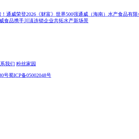
！通威荣登2026《财富》世界500强
通威（海南）水产食品有限公
通威食品携手川滇连锁企业共拓水产新场景
系我们
粉丝家园
30号
蜀ICP备05002048号