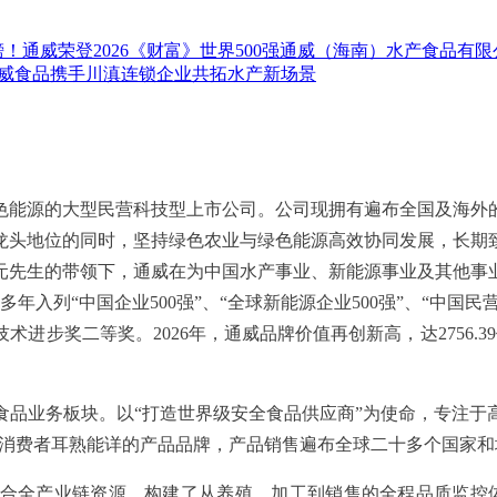
！通威荣登2026《财富》世界500强
通威（海南）水产食品有限公
通威食品携手川滇连锁企业共拓水产新场景
能源的大型民营科技型上市公司。公司现拥有遍布全国及海外的4
龙头地位的同时，坚持绿色农业与绿色能源高效协同发展，长期
元先生的带领下，通威在为中国水产事业、新能源事业及其他事
入列“中国企业500强”、“全球新能源企业500强”、“中国民营
技术进步奖二等奖。2026年，通威品牌价值再创新高，达2756.
的食品业务板块。以“打造世界级安全
食品
供应商”为使命，专注于
等多个消费者耳熟能详的产品品牌，产品销售遍布全球二十多个国家
合全产业链资源，构建了从养殖、加工到销售的全程品质监控体