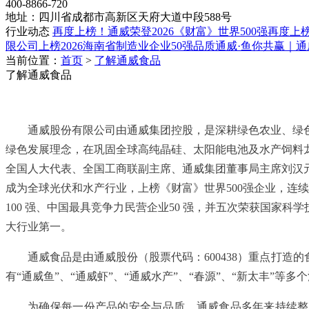
400-8866-720
地址：四川省成都市高新区天府大道中段588号
行业动态
再度上榜！通威荣登2026《财富》世界500强
再度上榜
限公司上榜2026海南省制造业企业50强
品质通威·鱼你共赢｜
当前位置：
首页
>
了解通威食品
了解通威食品
通威股份有限公司由通威集团控股，是深耕绿色农业、绿色
绿色发展理念，在巩固全球高纯晶硅、太阳能电池及水产饲料
全国人大代表、全国工商联副主席、通威集团董事局主席刘汉
成为全球光伏和水产行业，上榜《财富》世界500强企业，连续多年
100 强、中国最具竞争力民营企业50 强，并五次荣获国家科学
大行业第一。
通威食品是由通威股份（股票代码：600438）重点打造
有“通威鱼”、“通威虾”、“通威水产”、“春源”、“新太丰”
为确保每一份产品的安全与品质，通威食品多年来持续整