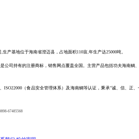
,生产基地位于海南省澄迈县，占地面积110亩,年生产达25000吨。
刺®”是公司持有的注册商标，销售网点覆盖全国。主营产品包括功夫海南鲷
、ISO22000（食品安全管理体系）及海南鲷等认证，秉承“诚、信、
67485568