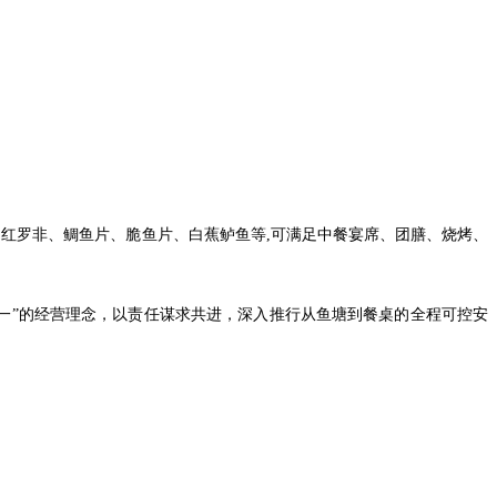
、红罗非、鲷鱼片、脆鱼片、白蕉鲈鱼等,可满足中餐宴席、团膳、烧烤、
正、一”的经营理念，以责任谋求共进，深入推行从鱼塘到餐桌的全程可控安